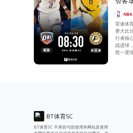
否客
NBA
雷速体育
赛大比分
行者核
战进球
然一度
BT体育SC
BT体育SC 不承担与您使用本网站及使用