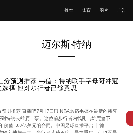
推荐
体育
图片
广告
迈尔斯·特纳
A让分预测推荐 韦德：特纳联手字母哥冲冠
佳选择 他对步行者已够意思
分预测推荐 直播吧7月17日讯 NBA名宿韦德在最新的播客
谈到特纳去雄鹿一事。这位前步行者内线刚与雄鹿签下一
年价值1.07亿美元的合同。中国足球直播平台 韦德
现在哈利缺阵一年，步行者某种程度上是在重建，但也不是