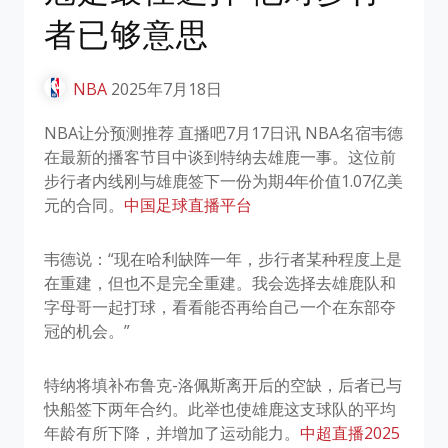
者已够意思
NBA
2025年7月18日
NBA让分预测推荐 直播吧7月17日讯 NBA名宿韦德
在最新的播客节目中谈到特纳去雄鹿一事。这位前
步行者内线刚与雄鹿签下一份为期4年价值1.07亿美
元的合同。
中国足球直播平台
韦德说：“现在哈利缺阵一年，步行者某种程度上是
在重建，但也不是完全重建。我会选择去雄鹿队和
字母哥一起打球，看看能否再给自己一个在东部夺
冠的机会。”
特纳将填补布鲁克-洛佩斯离开后的空缺，后者已与
快船签下两年合约。此举也使雄鹿这支球队的平均
年龄有所下降，并增加了运动能力。
中超直播2025