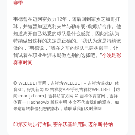
赛季
韦德曾在迈阿密效力12年，随后回到家乡芝加哥打
球，并短暂加盟克利夫兰与勒布朗-詹姆斯合作。他
知道离开自己熟悉的球队是什么感觉，因此他认为
特纳做出这样的决定是正确的。“我认为这是特纳该
做的，”韦德说，“我在之前的球队已建树颇丰，让
我试着在职业生涯末期做点别的选择吧。”
今晚足彩
赛事时间
© WELLBET官网，吉祥坊WELLBET – 吉祥坊游戏BT体
育SC，好笑新闻 © 吉祥坊APP手机吉祥坊WELLBET【访
问smartjxf.com】吉祥坊官方网 © 吉祥体育官网，吉祥
体育一 Haohaowb 版权申明 本文不代表我们的观点。如
果这篇转载侵犯您的版权，请联系我们及时删除！
印第安纳步行者队
密尔沃基雄鹿队
迈尔斯·特纳