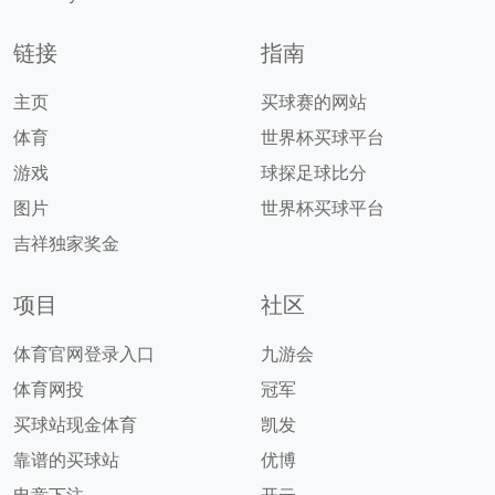
链接
指南
主页
买球赛的网站
体育
世界杯买球平台
游戏
球探足球比分
图片
世界杯买球平台
吉祥独家奖金
项目
社区
体育官网登录入口
九游会
体育网投
冠军
买球站现金体育
凯发
靠谱的买球站
优博
电竞下注
开云