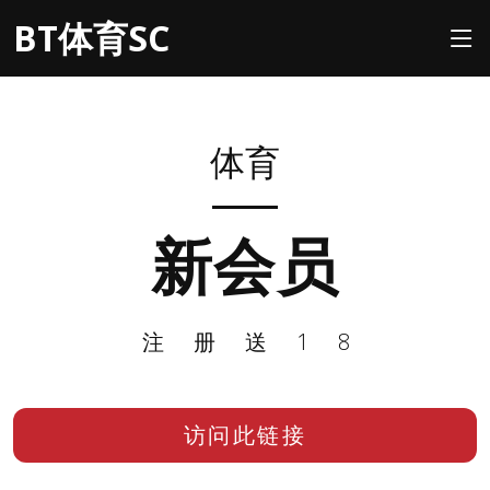
BT体育SC
体育
新会员
注册送18
访问此链接