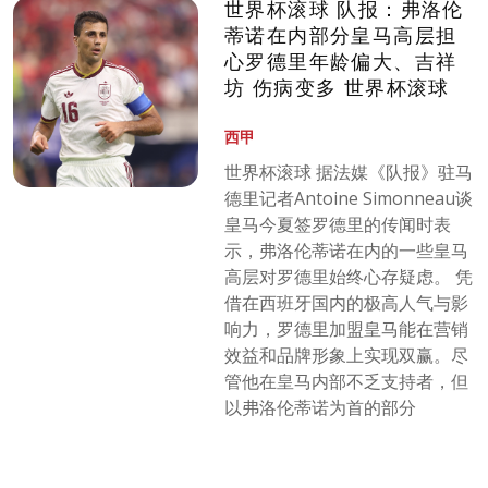
世界杯滚球 队报：弗洛伦
蒂诺在内部分皇马高层担
心罗德里年龄偏大、吉祥
坊 伤病变多 世界杯滚球
西甲
世界杯滚球 据法媒《队报》驻马
德里记者Antoine Simonneau谈
皇马今夏签罗德里的传闻时表
示，弗洛伦蒂诺在内的一些皇马
高层对罗德里始终心存疑虑。 凭
借在西班牙国内的极高人气与影
响力，罗德里加盟皇马能在营销
效益和品牌形象上实现双赢。尽
管他在皇马内部不乏支持者，但
以弗洛伦蒂诺为首的部分