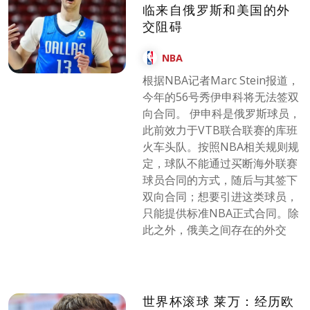
临来自俄罗斯和美国的外
交阻碍
NBA
根据NBA记者Marc Stein报道，
今年的56号秀伊申科将无法签双
向合同。 伊申科是俄罗斯球员，
此前效力于VTB联合联赛的库班
火车头队。按照NBA相关规则规
定，球队不能通过买断海外联赛
球员合同的方式，随后与其签下
双向合同；想要引进这类球员，
只能提供标准NBA正式合同。除
此之外，俄美之间存在的外交
世界杯滚球 莱万：经历欧