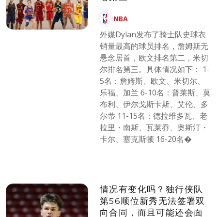
NBA
外媒Dylan发布了骑士队史球衣
销量最高的球员排名，詹姆斯无
悬念居首，欧文排名第二，米切
尔排名第三。具体情况如下： 1-
5名：詹姆斯、欧文、米切尔、
乐福、加兰 6-10名：普莱斯、莫
布利、伊尔戈斯卡斯、艾伦、多
尔蒂 11-15名：德拉维多瓦、老
拉里・南斯、瓦莱乔、奥斯汀・
卡尔、塞克斯顿 16-20名�
情况有变化吗？独行侠队
第56顺位新秀无法签署双
向合同，而且可能还会面