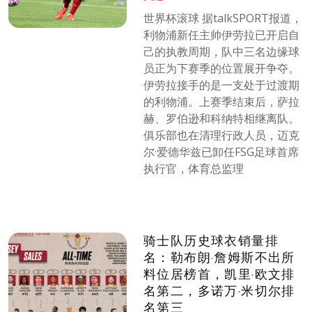
世界杯滚球 据talkSPORT报道，
利物浦新任主帅伊劳拉已开启自
己的执教周期，队中三名边缘球
员正为下赛季的位置展开争夺。
伊劳拉接手的是一支处于过渡期
的利物浦。上赛季结束后，萨拉
赫、罗伯逊和科纳特相继离队。
俱乐部也在清理行政人员，迈克
尔·爱德华兹已卸任FSG足球首席
执行官，体育总监理
骑士队历史球衣销量排
名：勒布朗·詹姆斯不出所
料位居榜首，凯里·欧文排
名第二，多诺万·米切尔排
名第三