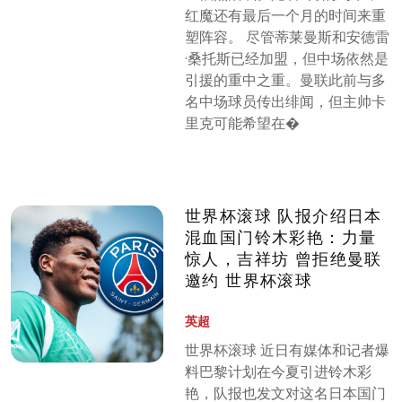
红魔还有最后一个月的时间来重
塑阵容。 尽管蒂莱曼斯和安德雷
·桑托斯已经加盟，但中场依然是
引援的重中之重。曼联此前与多
名中场球员传出绯闻，但主帅卡
里克可能希望在�
世界杯滚球 队报介绍日本
混血国门铃木彩艳：力量
惊人，吉祥坊 曾拒绝曼联
邀约 世界杯滚球
英超
世界杯滚球 近日有媒体和记者爆
料巴黎计划在今夏引进铃木彩
艳，队报也发文对这名日本国门