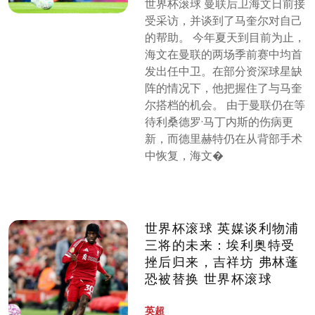
世界杯滚球 曼联后卫海文日前接
受采访，并谈到了马奎尔对自己
的帮助。 今年夏天到目前为止，
海文在曼联的两场季前赛中均首
发出任中卫。在部分资深球星缺
阵的情况下，他把握住了与马奎
尔搭档的机会。 由于曼联仍在等
待利桑德罗·马丁内斯的伤病更
新，而德里赫特仍在从背部手术
中恢复，海文�
世界杯滚球 英媒谈利物浦
三将的未来：埃利奥特受
挫后归来，吉祥坊 弗林蓬
恐被替换 世界杯滚球
英超