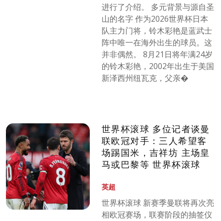
进行了介绍。 多元背景与源自圣
山的名字 作为2026世界杯日本
队主力门将，铃木彩艳是蓝武士
阵中唯一在海外出生的球员。这
并非偶然。 8月21日将年满24岁
的铃木彩艳，2002年出生于美国
新泽西州纽瓦克，父亲�
世界杯滚球 多位记者谈曼
联欧冠对手：三人希望客
场踢国米，吉祥坊 主场皇
马或巴黎等 世界杯滚球
英超
世界杯滚球 新赛季曼联将再次亮
相欧冠赛场，联赛阶段的抽签仪