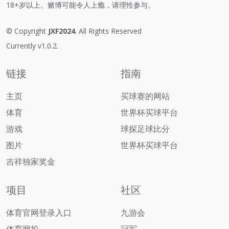
18+岁以上。赌博可能令人上瘾，请理性参与。
© Copyright
JXF2024
. All Rights Reserved
Currently v1.0.2.
链接
指南
主页
买球赛的网站
体育
世界杯买球平台
游戏
球探足球比分
图片
世界杯买球平台
吉祥独家奖金
项目
社区
体育官网登录入口
九游会