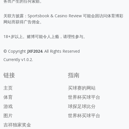
务而产生的任何索赔。
关联方披露：Sportsbook & Casino Review 可能会因访问体育博彩
网站而获得广告佣金。
18+岁以上。赌博可能令人上瘾，请理性参与。
© Copyright
JXF2024
. All Rights Reserved
Currently v1.0.2.
链接
指南
主页
买球赛的网站
体育
世界杯买球平台
游戏
球探足球比分
图片
世界杯买球平台
吉祥独家奖金