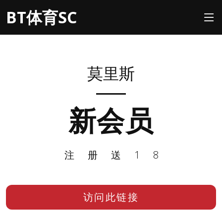
BT体育SC
莫里斯
新会员
注册送18
访问此链接