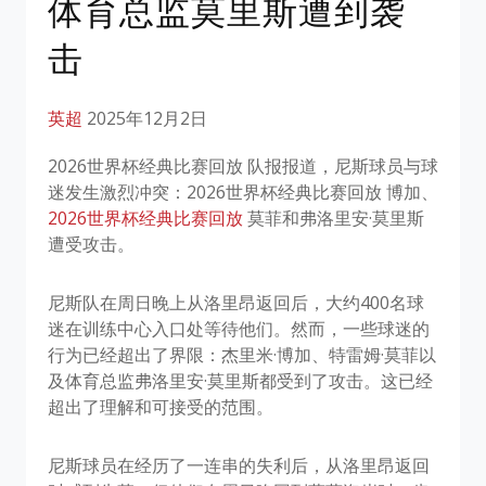
体育总监莫里斯遭到袭
击
英超
2025年12月2日
2026世界杯经典比赛回放 队报报道，尼斯球员与球
迷发生激烈冲突：2026世界杯经典比赛回放 博加、
2026世界杯经典比赛回放
莫菲和弗洛里安·莫里斯
遭受攻击。
尼斯队在周日晚上从洛里昂返回后，大约400名球
迷在训练中心入口处等待他们。然而，一些球迷的
行为已经超出了界限：杰里米·博加、特雷姆·莫菲以
及体育总监弗洛里安·莫里斯都受到了攻击。这已经
超出了理解和可接受的范围。
尼斯球员在经历了一连串的失利后，从洛里昂返回