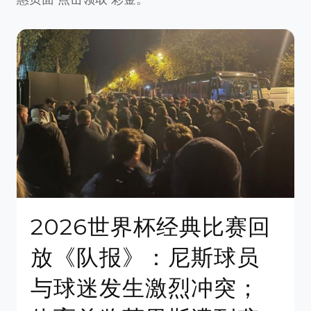
2026世界杯经典比赛回
放《队报》：尼斯球员
与球迷发生激烈冲突；