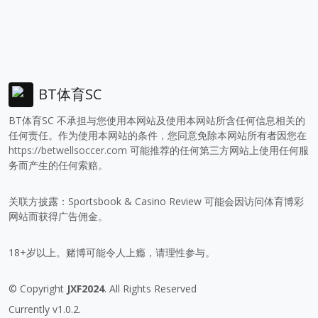
BT体育SC
BT体育SC 不承担与您使用本网站及使用本网站所含任何信息相关的
任何责任。作为使用本网站的条件，您同意免除本网站所有者因您在
https://betwellsoccer.com
可能推荐的任何第三方网站上使用任何服
务而产生的任何索赔。
关联方披露：Sportsbook & Casino Review 可能会因访问体育博彩
网站而获得广告佣金。
18+岁以上。赌博可能令人上瘾，请理性参与。
© Copyright
JXF2024
. All Rights Reserved
Currently v1.0.2.