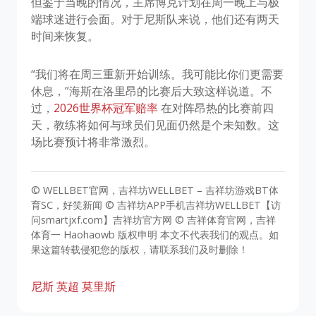
但鉴于当晚的情况，主席博克计划在周一晚上与极
端球迷进行会面。对于尼斯队来说，他们还有两天
时间来恢复。
“我们将在周三重新开始训练。我可能比你们更需要
休息，”海斯在洛里昂的比赛后大致这样说道。不
过，
2026世界杯冠军赔率
在对阵昂热的比赛前四
天，教练将如何与球员们见面仍然是个未知数。这
场比赛预计将非常激烈。
© WELLBET官网，吉祥坊WELLBET – 吉祥坊游戏BT体
育SC，好笑新闻 © 吉祥坊APP手机吉祥坊WELLBET【访
问smartjxf.com】吉祥坊官方网 © 吉祥体育官网，吉祥
体育一 Haohaowb 版权申明 本文不代表我们的观点。如
果这篇转载侵犯您的版权，请联系我们及时删除！
尼斯
英超
莫里斯