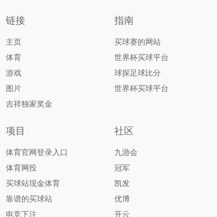
链接
指南
主页
买球赛的网站
体育
世界杯买球平台
游戏
球探足球比分
图片
世界杯买球平台
吉祥独家奖金
项目
社区
体育官网登录入口
九游会
体育网投
冠军
买球站现金体育
凯发
靠谱的买球站
优博
电竞下注
开云