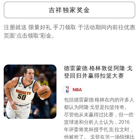
吉祥独家奖金
注册就送 限量好礼 手刀领取 于活动期间内前往优惠
页面”点击领取”彩金。
德雷蒙德·格林敦促阿隆·戈
登回归并赢得扣篮大赛
NBA
包括德雷蒙德·格林在内的许多人
都认为阿隆·戈登是扣篮传奇。
尽管他从未赢得过比赛，但一些
篮球迷和分析人士认为，2016
年评委将奖杯授予扎克·拉文时，
他被抢了。 戈登在另一场惊悚比