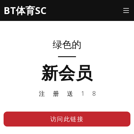
BT体育SC
绿色的
新会员
注册送18
访问此链接