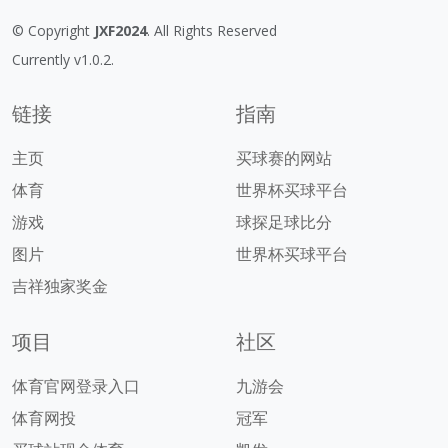
© Copyright
JXF2024
. All Rights Reserved
Currently v1.0.2.
链接
指南
主页
买球赛的网站
体育
世界杯买球平台
游戏
球探足球比分
图片
世界杯买球平台
吉祥独家奖金
项目
社区
体育官网登录入口
九游会
体育网投
冠军