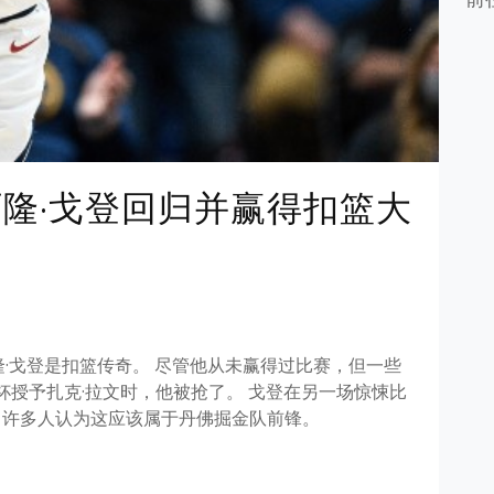
阿隆·戈登回归并赢得扣篮大
隆·戈登是扣篮传奇。 尽管他从未赢得过比赛，但一些
奖杯授予扎克·拉文时，他被抢了。 戈登在另一场惊悚比
，许多人认为这应该属于丹佛掘金队前锋。