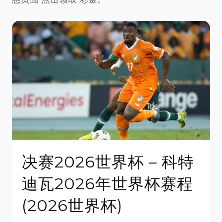
决赛2026世界杯 – 科特
迪瓦2026年世界杯赛程
(2026世界杯)