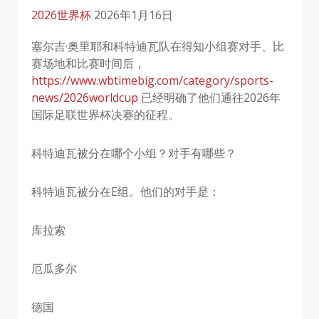
2026世界杯
2026年1月16日
塞尔吉·奥里耶和科特迪瓦队在得知小组赛对手、比
赛场地和比赛时间后，
https://www.wbtimebig.com/category/sports-
news/2026worldcup
已经明确了他们通往2026年
国际足联世界杯决赛的征程。
科特迪瓦被分在哪个小组？对手有哪些？
科特迪瓦被分在E组。他们的对手是：
库拉索
厄瓜多尔
德国