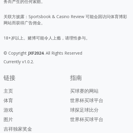
务而产生的任何索赔。
关联方披露：Sportsbook & Casino Review 可能会因访问体育博彩
网站而获得广告佣金。
18+岁以上。赌博可能令人上瘾，请理性参与。
© Copyright
JXF2024
. All Rights Reserved
Currently v1.0.2.
链接
指南
主页
买球赛的网站
体育
世界杯买球平台
游戏
球探足球比分
图片
世界杯买球平台
吉祥独家奖金