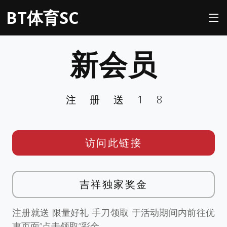
BT体育SC
新会员
注册送18
访问此链接
吉祥独家奖金
注册就送 限量好礼 手刀领取 于活动期间内前往优
惠页面”点击领取”彩金。