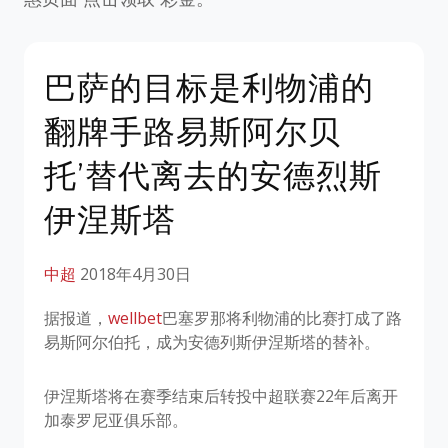
巴萨的目标是利物浦的
翻牌手路易斯阿尔贝
托’替代离去的安德烈斯
伊涅斯塔
中超
2018年4月30日
据报道，
wellbet
巴塞罗那将利物浦的比赛打成了路
易斯阿尔伯托，成为安德列斯伊涅斯塔的替补。
伊涅斯塔将在赛季结束后转投中超联赛22年后离开
加泰罗尼亚俱乐部。