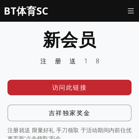
BT体育SC
新会员
注册送18
访问此链接
吉祥独家奖金
注册就送 限量好礼 手刀领取 于活动期间内前往优
惠页面”点击领取”彩金。