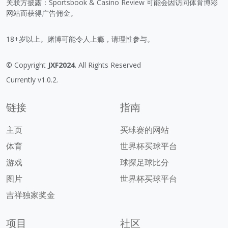
关联方披露：Sportsbook & Casino Review 可能会因访问体育博彩
网站而获得广告佣金。
18+岁以上。赌博可能令人上瘾，请理性参与。
© Copyright
JXF2024
. All Rights Reserved
Currently v1.0.2.
链接
指南
主页
买球赛的网站
体育
世界杯买球平台
游戏
球探足球比分
图片
世界杯买球平台
吉祥独家奖金
项目
社区