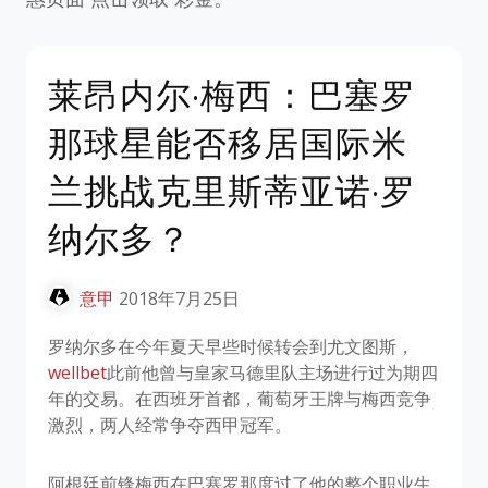
莱昂内尔·梅西：巴塞罗
那球星能否移居国际米
兰挑战克里斯蒂亚诺·罗
纳尔多？
意甲
2018年7月25日
罗纳尔多在今年夏天早些时候转会到尤文图斯，
wellbet
此前他曾与皇家马德里队主场进行过为期四
年的交易。在西班牙首都，葡萄牙王牌与梅西竞争
激烈，两人经常争夺西甲冠军。
阿根廷前锋梅西在巴塞罗那度过了他的整个职业生