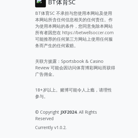
BT体育SC
BT体育SC 不承担与您使用本网站及使用
本网站所含任何信息相关的任何责任。作
为使用本网站的条件，您同意免除本网站
所有者因您在
https://betwellsoccer.com
可能推荐的任何第三方网站上使用任何服
务而产生的任何索赔。
关联方披露：Sportsbook & Casino
Review 可能会因访问体育博彩网站而获得
广告佣金。
18+岁以上。赌博可能令人上瘾，请理性
参与。
© Copyright
JXF2024
. All Rights
Reserved
Currently v1.0.2.