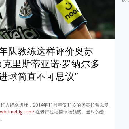
位青年队教练这样评价奥苏
像克里斯蒂亚诺·罗纳尔多
进球简直不可思议”
入绝杀进球，2014年11月年仅11岁的奥苏拉曾以曼
.wbtimebig.com/
在老特拉福德球场领奖。当时的曼
员。