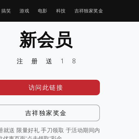
搞笑
游戏
电影
科技
吉祥独家奖金
新会员
注册送18
访问此链接
吉祥独家奖金
册就送 限量好礼 手刀领取 于活动期间内
往优惠页面”点击领取”彩金。