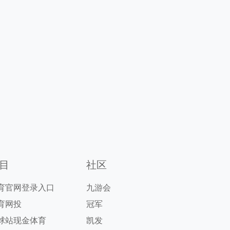
目
社区
育官网登录入口
九游会
育网投
冠军
球站现金体育
凯发