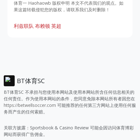
体育一 Haohaowb 版权申明 本文不代表我们的观点。如
果这篇转载侵犯您的版权，请联系我们及时删除！
利兹联队
布赖顿
英超
BT体育SC
BT体育SC 不承担与您使用本网站及使用本网站所含任何信息相关的
任何责任。作为使用本网站的条件，您同意免除本网站所有者因您在
https://betwellsoccer.com
可能推荐的任何第三方网站上使用任何服
务而产生的任何索赔。
关联方披露：Sportsbook & Casino Review 可能会因访问体育博彩
网站而获得广告佣金。