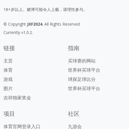
18+岁以上。赌博可能令人上瘾，请理性参与。
© Copyright
JXF2024
. All Rights Reserved
Currently v1.0.2.
链接
指南
主页
买球赛的网站
体育
世界杯买球平台
游戏
球探足球比分
图片
世界杯买球平台
吉祥独家奖金
项目
社区
体育官网登录入口
九游会