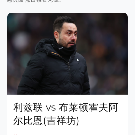
利兹联 vs 布莱顿霍夫阿
尔比恩(吉祥坊)