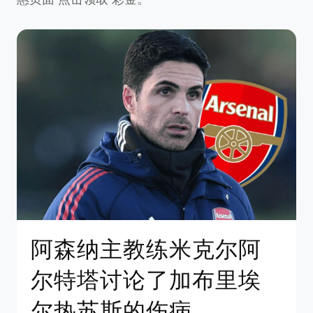
阿森纳主教练米克尔阿
尔特塔讨论了加布里埃
尔热苏斯的伤病