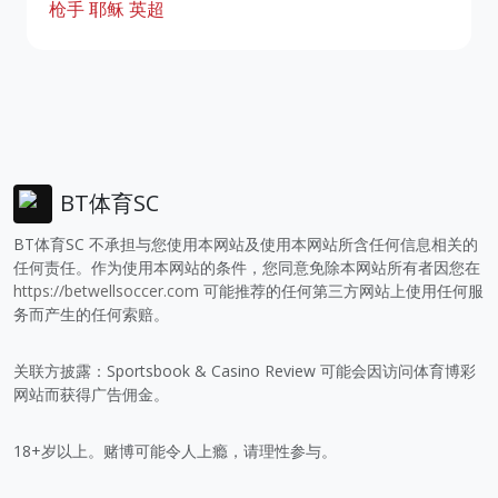
枪手
耶稣
英超
BT体育SC
BT体育SC 不承担与您使用本网站及使用本网站所含任何信息相关的
任何责任。作为使用本网站的条件，您同意免除本网站所有者因您在
https://betwellsoccer.com
可能推荐的任何第三方网站上使用任何服
务而产生的任何索赔。
关联方披露：Sportsbook & Casino Review 可能会因访问体育博彩
网站而获得广告佣金。
18+岁以上。赌博可能令人上瘾，请理性参与。