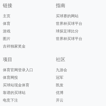
链接
指南
主页
买球赛的网站
体育
世界杯买球平台
游戏
球探足球比分
图片
世界杯买球平台
吉祥独家奖金
项目
社区
体育官网登录入口
九游会
体育网投
冠军
买球站现金体育
凯发
靠谱的买球站
优博
电竞下注
开云