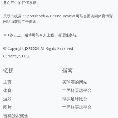
务而产生的任何索赔。
关联方披露：Sportsbook & Casino Review 可能会因访问体育博彩
网站而获得广告佣金。
18+岁以上。赌博可能令人上瘾，请理性参与。
© Copyright
JXF2024
. All Rights Reserved
Currently v1.0.2.
链接
指南
主页
买球赛的网站
体育
世界杯买球平台
游戏
球探足球比分
图片
世界杯买球平台
吉祥独家奖金