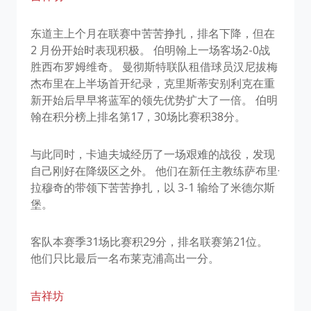
东道主上个月在联赛中苦苦挣扎，排名下降，但在
2 月份开始时表现积极。 伯明翰上一场客场2-0战
胜西布罗姆维奇。 曼彻斯特联队租借球员汉尼拔梅
杰布里在上半场首开纪录，克里斯蒂安别利克在重
新开始后早早将蓝军的领先优势扩大了一倍。 伯明
翰在积分榜上排名第17，30场比赛积38分。
与此同时，卡迪夫城经历了一场艰难的战役，发现
自己刚好在降级区之外。 他们在新任主教练萨布里·
拉穆奇的带领下苦苦挣扎，以 3-1 输给了米德尔斯
堡。
客队本赛季31场比赛积29分，排名联赛第21位。
他们只比最后一名布莱克浦高出一分。
吉祥坊