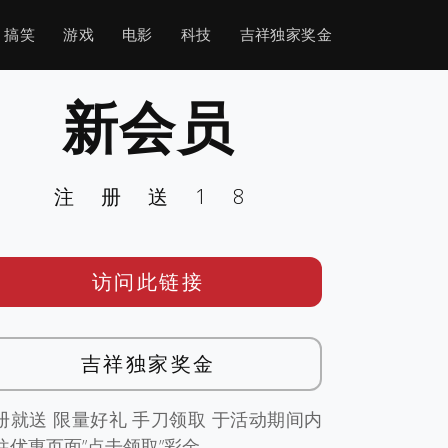
搞笑
游戏
电影
科技
吉祥独家奖金
新会员
注册送18
访问此链接
吉祥独家奖金
册就送 限量好礼 手刀领取 于活动期间内
往优惠页面”点击领取”彩金。