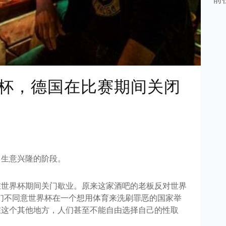
杯，德国在比赛期间关闭
了生意兴隆的阶段。
在世界杯期间关门歇业。原来这家酒吧的老板反对世界
们不同意世界杯在一个想用体育来洗刷罪恶的国家举
在这个其他地方，人们甚至不能自由选择自己的性取