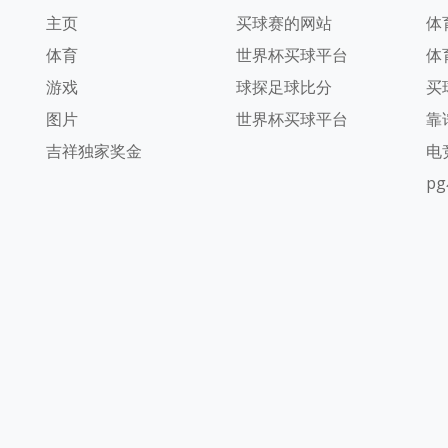
主页
买球赛的网站
体
体育
世界杯买球平台
体
游戏
球探足球比分
买
图片
世界杯买球平台
靠
吉祥独家奖金
电
p