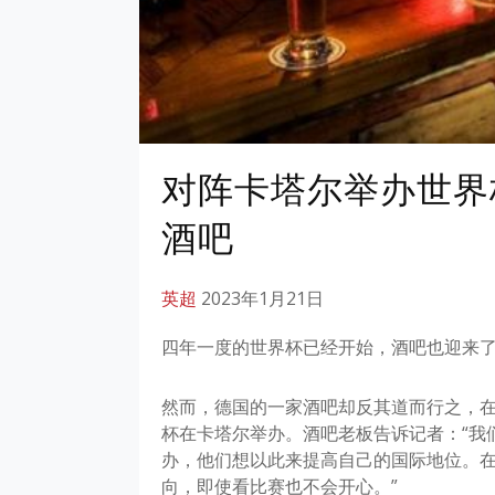
对阵卡塔尔举办世界
酒吧
英超
2023年1月21日
四年一度的世界杯已经开始，酒吧也迎来
然而，德国的一家酒吧却反其道而行之，
杯在卡塔尔举办。酒吧老板告诉记者：“我
办，他们想以此来提高自己的国际地位。
向，即使看比赛也不会开心。”