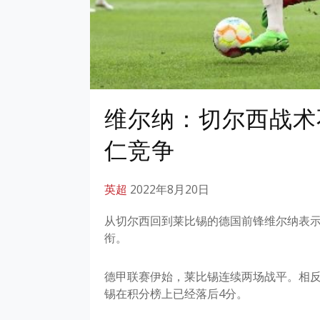
维尔纳：切尔西战术
仁竞争
英超
2022年8月20日
从切尔西回到莱比锡的德国前锋维尔纳表
衔。
德甲联赛伊始，莱比锡连续两场战平。相
锡在积分榜上已经落后4分。