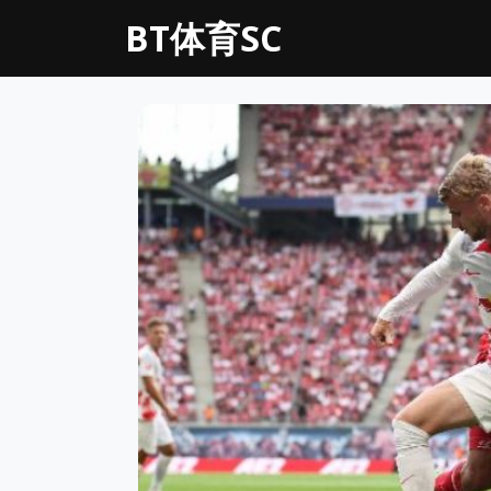
BT体育SC