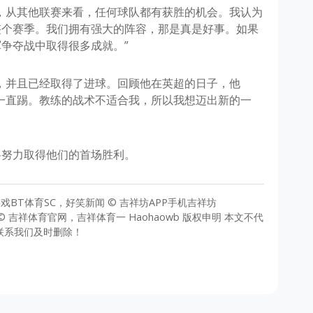
，从其他联赛来看，任何球队都有获胜的机会。我认为
整个赛季。我们拥有强大的阵容，那是真是好事。如果
争夺战中取得很多成就。”
锡，并且已经取得了进球。回顾他在英超的日子，他
一直踢。教练的战术不适合我，所以我想迈出新的一
将努力取得他们的首场胜利。
坊游戏BT体育SC，好笑新闻 © 吉祥坊APP手机吉祥坊
网 © 吉祥体育官网，吉祥体育一 Haohaowb 版权申明 本文不代
联系我们及时删除！