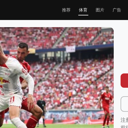
推荐
体育
图片
广告
注
前