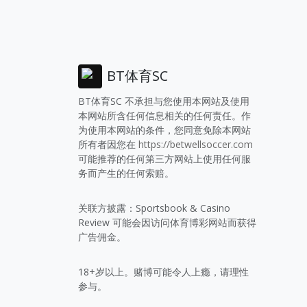
BT体育SC
BT体育SC 不承担与您使用本网站及使用
本网站所含任何信息相关的任何责任。作
为使用本网站的条件，您同意免除本网站
所有者因您在
https://betwellsoccer.com
可能推荐的任何第三方网站上使用任何服
务而产生的任何索赔。
关联方披露：Sportsbook & Casino
Review 可能会因访问体育博彩网站而获得
广告佣金。
18+岁以上。赌博可能令人上瘾，请理性
参与。