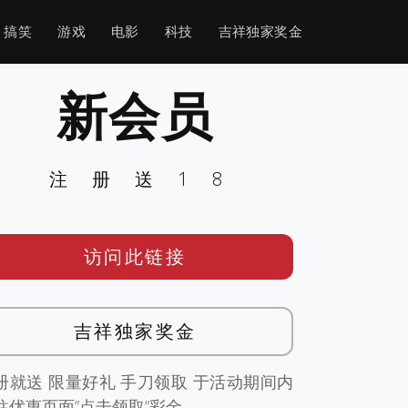
搞笑
游戏
电影
科技
吉祥独家奖金
新会员
注册送18
访问此链接
吉祥独家奖金
册就送 限量好礼 手刀领取 于活动期间内
往优惠页面”点击领取”彩金。