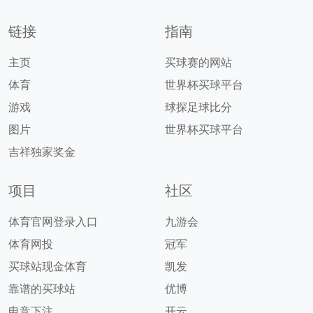
链接
指南
主页
买球赛的网站
体育
世界杯买球平台
游戏
球探足球比分
图片
世界杯买球平台
吉祥独家奖金
项目
社区
体育官网登录入口
九游会
体育网投
冠军
买球站现金体育
凯发
靠谱的买球站
优博
电竞下注
开云