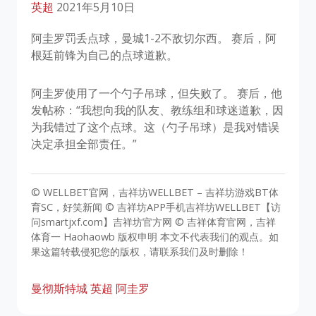
英超
2021年5月10日
阿圭罗罚丢点球，曼城1-2不敌切尔西。 赛后，阿
根廷前锋为自己的点球道歉。
阿圭罗使用了一个勺子吊球，但失败了。 赛后，他
发帖称：“我想向我的队友、教练组和球迷道歉，因
为我错过了这个点球。这（勺子吊球）是我对错误
决定承担全部责任。”
© WELLBET官网，吉祥坊WELLBET – 吉祥坊游戏BT体
育SC，好笑新闻 © 吉祥坊APP手机吉祥坊WELLBET【访
问smartjxf.com】吉祥坊官方网 © 吉祥体育官网，吉祥
体育一 Haohaowb 版权申明 本文不代表我们的观点。如
果这篇转载侵犯您的版权，请联系我们及时删除！
曼彻斯特城
英超
阿圭罗