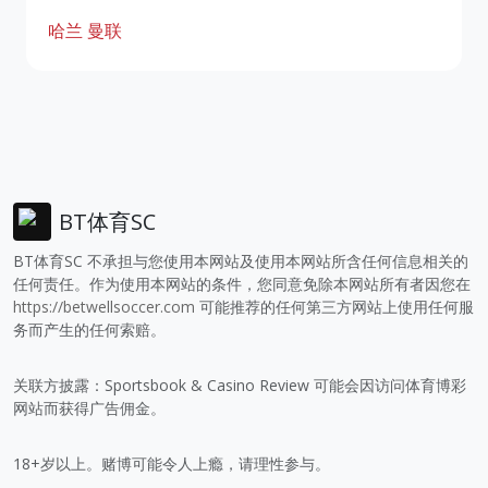
哈兰
曼联
BT体育SC
BT体育SC 不承担与您使用本网站及使用本网站所含任何信息相关的
任何责任。作为使用本网站的条件，您同意免除本网站所有者因您在
https://betwellsoccer.com
可能推荐的任何第三方网站上使用任何服
务而产生的任何索赔。
关联方披露：Sportsbook & Casino Review 可能会因访问体育博彩
网站而获得广告佣金。
18+岁以上。赌博可能令人上瘾，请理性参与。