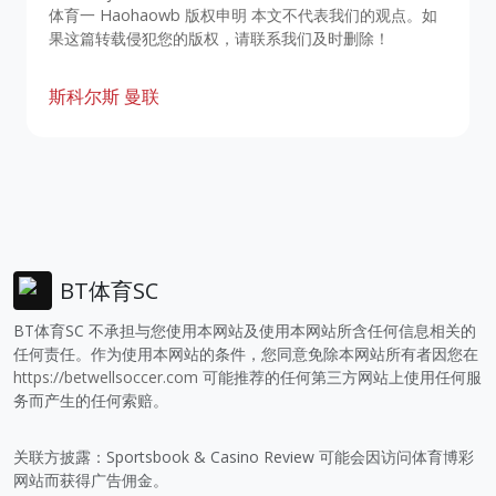
体育一 Haohaowb 版权申明 本文不代表我们的观点。如
果这篇转载侵犯您的版权，请联系我们及时删除！
斯科尔斯
曼联
BT体育SC
BT体育SC 不承担与您使用本网站及使用本网站所含任何信息相关的
任何责任。作为使用本网站的条件，您同意免除本网站所有者因您在
https://betwellsoccer.com
可能推荐的任何第三方网站上使用任何服
务而产生的任何索赔。
关联方披露：Sportsbook & Casino Review 可能会因访问体育博彩
网站而获得广告佣金。