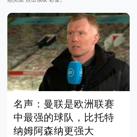
名声：曼联是欧洲联赛
中最强的球队，比托特
纳姆阿森纳更强大