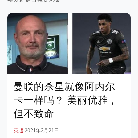
曼联的杀星就像阿内尔
卡一样吗？ 美丽优雅，
但不致命
英超
2021年2月21日