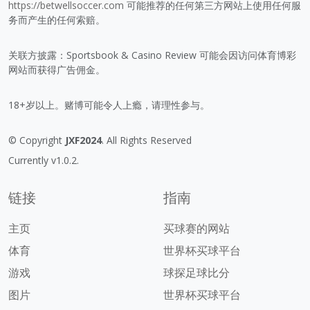
https://betwellsoccer.com
可能推荐的任何第三方网站上使用任何服
务而产生的任何索赔。
关联方披露：Sportsbook & Casino Review 可能会因访问体育博彩
网站而获得广告佣金。
18+岁以上。赌博可能令人上瘾，请理性参与。
© Copyright
JXF2024
. All Rights Reserved
Currently v1.0.2.
链接
指南
主页
买球赛的网站
体育
世界杯买球平台
游戏
球探足球比分
图片
世界杯买球平台