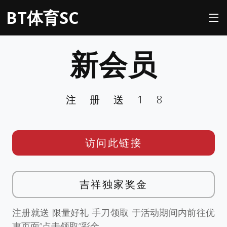
BT体育SC
新会员
注册送18
访问此链接
吉祥独家奖金
注册就送 限量好礼 手刀领取 于活动期间内前往优
惠页面”点击领取”彩金。