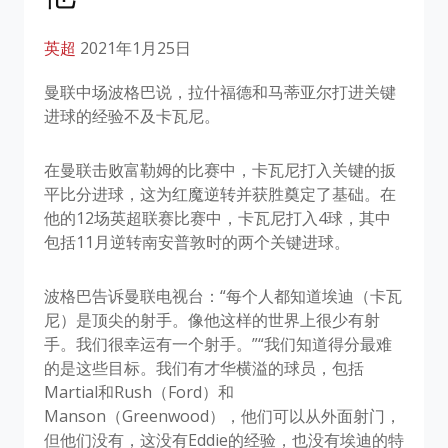
英超
2021年1月25日
曼联中场波格巴说，拉什福德和马蒂亚尔打进关键
进球的经验不及卡瓦尼。
在曼联击败富勒姆的比赛中，卡瓦尼打入关键的扳
平比分进球，这为红魔逆转并获胜奠定了基础。在
他的12场英超联赛比赛中，卡瓦尼打入4球，其中
包括11月逆转南安普敦时的两个关键进球。
波格巴告诉曼联电视台：“每个人都知道埃迪（卡瓦
尼）是顶尖的射手。像他这样的世界上很少有射
手。我们很幸运有一个射手。”“我们知道得分最难
的是这些目标。我们有才华横溢的球员，包括
Martial和Rush（Ford）和
Manson（Greenwood），他们可以从外面射门，
但他们没有，这没有Eddie的经验，也没有埃迪的特