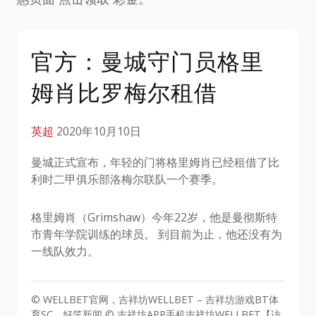
官方：曼城守门员格里
姆肖比罗梅尔租借
英超
2020年10月10日
曼城正式宣布，年轻的门将格里姆肖已经租借了比
利时二甲俱乐部洛梅尔联队一个赛季。
格里姆肖（Grimshaw）今年22岁，他是曼彻斯特
市青年学院训练的球员。 到目前为止，他还没有为
一线队效力。
© WELLBET官网，吉祥坊WELLBET – 吉祥坊游戏BT体
育SC，好笑新闻 © 吉祥坊APP手机吉祥坊WELLBET【访