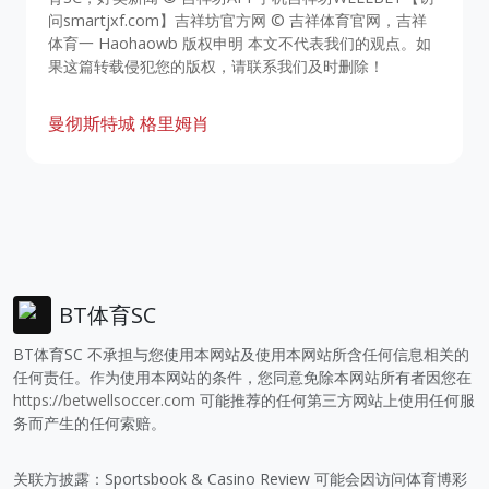
问smartjxf.com】吉祥坊官方网 © 吉祥体育官网，吉祥
体育一 Haohaowb 版权申明 本文不代表我们的观点。如
果这篇转载侵犯您的版权，请联系我们及时删除！
曼彻斯特城
格里姆肖
BT体育SC
BT体育SC 不承担与您使用本网站及使用本网站所含任何信息相关的
任何责任。作为使用本网站的条件，您同意免除本网站所有者因您在
https://betwellsoccer.com
可能推荐的任何第三方网站上使用任何服
务而产生的任何索赔。
关联方披露：Sportsbook & Casino Review 可能会因访问体育博彩