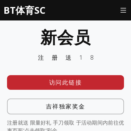
BT体育SC
新会员
注册送18
访问此链接
吉祥独家奖金
注册就送 限量好礼 手刀领取 于活动期间内前往优
惠页面”点击领取”彩金。