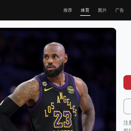
推荐
体育
图片
广告
注
前