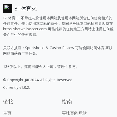
BT体育SC
BT体育SC 不承担与您使用本网站及使用本网站所含任何信息相关的
任何责任。作为使用本网站的条件，您同意免除本网站所有者因您在
https://betwellsoccer.com
可能推荐的任何第三方网站上使用任何服
务而产生的任何索赔。
关联方披露：Sportsbook & Casino Review 可能会因访问体育博彩
网站而获得广告佣金。
18+岁以上。赌博可能令人上瘾，请理性参与。
© Copyright
JXF2024
. All Rights Reserved
Currently v1.0.2.
链接
指南
主页
买球赛的网站