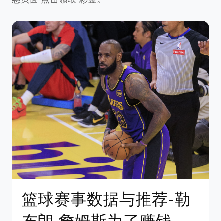
篮球赛事数据与推荐-勒
布朗·詹姆斯为了赚钱，