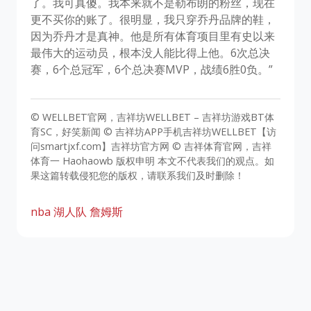
了。我可真傻。我本来就不是勒布朗的粉丝，现在
更不买你的账了。很明显，我只穿乔丹品牌的鞋，
因为乔丹才是真神。他是所有体育项目里有史以来
最伟大的运动员，根本没人能比得上他。6次总决
赛，6个总冠军，6个总决赛MVP，战绩6胜0负。”
© WELLBET官网，吉祥坊WELLBET – 吉祥坊游戏BT体
育SC，好笑新闻 © 吉祥坊APP手机吉祥坊WELLBET【访
问smartjxf.com】吉祥坊官方网 © 吉祥体育官网，吉祥
体育一 Haohaowb 版权申明 本文不代表我们的观点。如
果这篇转载侵犯您的版权，请联系我们及时删除！
nba
湖人队
詹姆斯