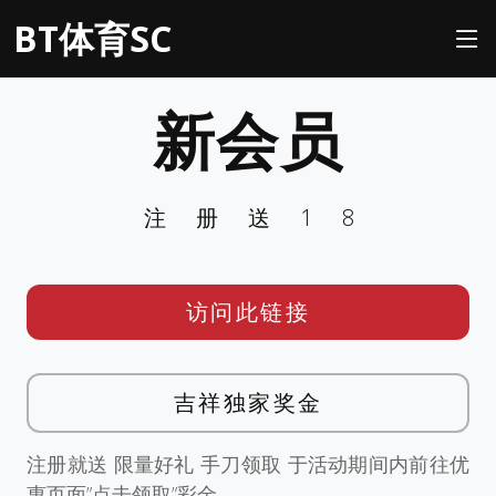
BT体育SC
新会员
注册送18
访问此链接
吉祥独家奖金
注册就送 限量好礼 手刀领取 于活动期间内前往优
惠页面”点击领取”彩金。