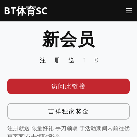
BT体育SC
新会员
注册送18
访问此链接
吉祥独家奖金
注册就送 限量好礼 手刀领取 于活动期间内前往优
惠页面”点击领取”彩金。