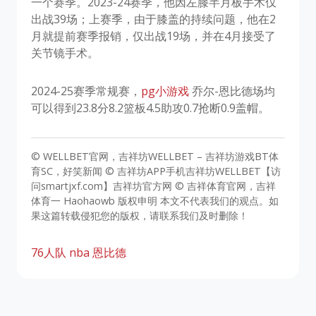
一个赛季。2023-24赛季，他因左膝半月板手术仅
出战39场；上赛季，由于膝盖的持续问题，他在2
月就提前赛季报销，仅出战19场，并在4月接受了
关节镜手术。
2024-25赛季常规赛，
pg小游戏
乔尔-恩比德场均
可以得到23.8分8.2篮板4.5助攻0.7抢断0.9盖帽。
© WELLBET官网，吉祥坊WELLBET – 吉祥坊游戏BT体
育SC，好笑新闻 © 吉祥坊APP手机吉祥坊WELLBET【访
问smartjxf.com】吉祥坊官方网 © 吉祥体育官网，吉祥
体育一 Haohaowb 版权申明 本文不代表我们的观点。如
果这篇转载侵犯您的版权，请联系我们及时删除！
76人队
nba
恩比德