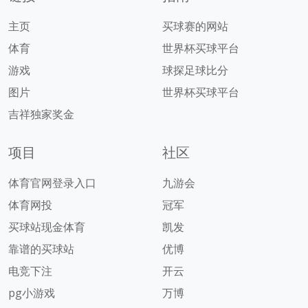
主页
买球赛的网站
体育
世界杯买球平台
游戏
球探足球比分
图片
世界杯买球平台
吉祥独家奖金
项目
社区
体育官网登录入口
九游会
体育网投
冠军
买球站现金体育
凯发
靠谱的买球站
优博
电竞下注
开云
pg小游戏
万博