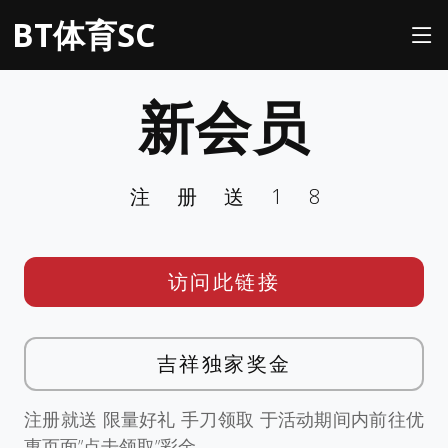
BT体育SC
新会员
注册送18
访问此链接
吉祥独家奖金
注册就送 限量好礼 手刀领取 于活动期间内前往优
惠页面”点击领取”彩金。