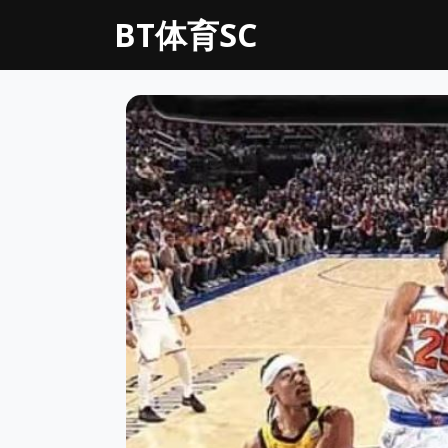
BT体育SC