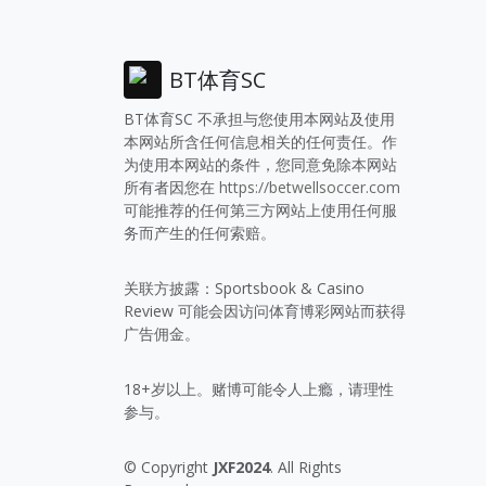
BT体育SC
BT体育SC 不承担与您使用本网站及使用
本网站所含任何信息相关的任何责任。作
为使用本网站的条件，您同意免除本网站
所有者因您在
https://betwellsoccer.com
可能推荐的任何第三方网站上使用任何服
务而产生的任何索赔。
关联方披露：Sportsbook & Casino
Review 可能会因访问体育博彩网站而获得
广告佣金。
18+岁以上。赌博可能令人上瘾，请理性
参与。
© Copyright
JXF2024
. All Rights