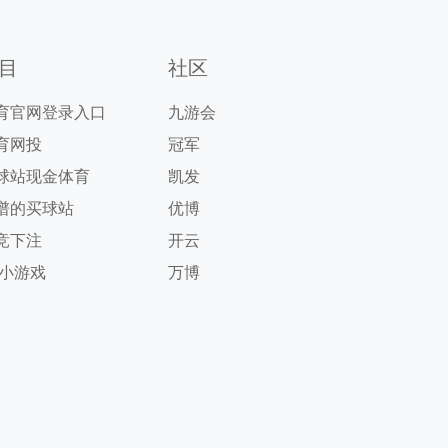
目
社区
育官网登录入口
九游会
育网投
冠军
球站现金体育
凯发
谱的买球站
优博
竞下注
开云
g小游戏
万博