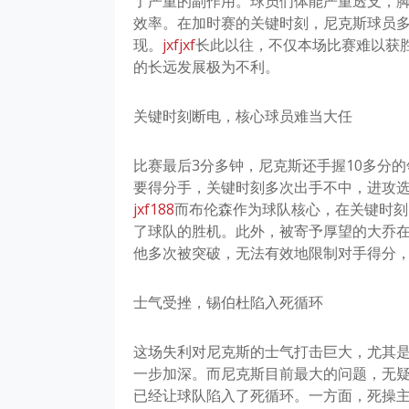
了严重的副作用。球员们体能严重透支，
效率。在加时赛的关键时刻，尼克斯球员
现。
jxfjxf
长此以往，不仅本场比赛难以获
的长远发展极为不利。
关键时刻断电，核心球员难当大任
比赛最后3分多钟，尼克斯还手握10多分
要得分手，关键时刻多次出手不中，进攻
jxf188
而布伦森作为球队核心，在关键时刻
了球队的胜机。此外，被寄予厚望的大乔
他多次被突破，无法有效地限制对手得分
士气受挫，锡伯杜陷入死循环
这场失利对尼克斯的士气打击巨大，尤其
一步加深。而尼克斯目前最大的问题，无
已经让球队陷入了死循环。一方面，死操