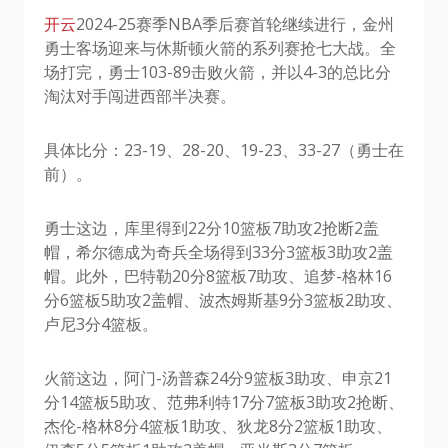
开云
2024-25赛季NBA季后赛首轮继续进行，金州
勇士客场迎来与休斯顿火箭的系列赛抢七大战。全
场打完，勇士103-89击败火箭，并以4-3的总比分
淘汰对手闯进西部半决赛。
具体比分：23-19、28-20、19-23、33-27（勇士在
前）。
勇士这边，库里得到22分10篮板7助攻2抢断2盖
帽，希尔德成为奇兵全场得到33分3篮板3助攻2盖
帽。此外，巴特勒20分8篮板7助攻、追梦-格林16
分6篮板5助攻2盖帽、波杰姆斯基9分3篮板2助攻、
卢尼3分4篮板。
火箭这边，阿门-汤普森24分9篮板3助攻、申京21
分14篮板5助攻、范弗利特17分7篮板3助攻2抢断、
杰伦-格林8分4篮板1助攻、狄龙8分2篮板1助攻、