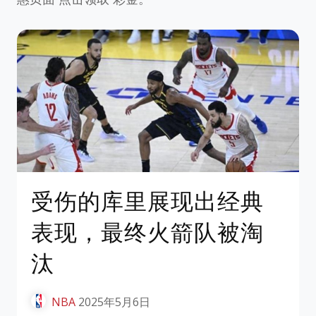
受伤的库里展现出经典
表现，最终火箭队被淘
汰
NBA
2025年5月6日