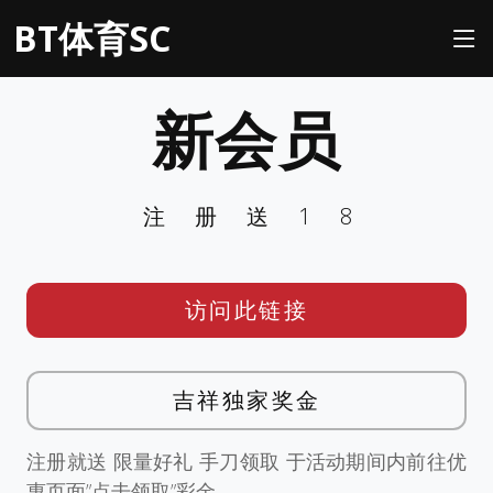
BT体育SC
新会员
注册送18
访问此链接
吉祥独家奖金
注册就送 限量好礼 手刀领取 于活动期间内前往优
惠页面”点击领取”彩金。