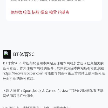
伦纳德
哈登
快船
掘金
穆雷
约基奇
BT体育SC
BT体育SC 不承担与您使用本网站及使用本网站所含任何信息相关的
任何责任。作为使用本网站的条件，您同意免除本网站所有者因您在
https://betwellsoccer.com
可能推荐的任何第三方网站上使用任何服
务而产生的任何索赔。
关联方披露：Sportsbook & Casino Review 可能会因访问体育博彩
网站而获得广告佣金。
18+岁以上。赌博可能令人上瘾，请理性参与。