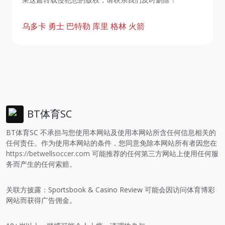
乌多卡
勇士
巴特勒
库里
格林
火箭
BT体育SC
BT体育SC 不承担与您使用本网站及使用本网站所含任何信息相关的
任何责任。作为使用本网站的条件，您同意免除本网站所有者因您在
https://betwellsoccer.com
可能推荐的任何第三方网站上使用任何服
务而产生的任何索赔。
关联方披露：Sportsbook & Casino Review 可能会因访问体育博彩
网站而获得广告佣金。