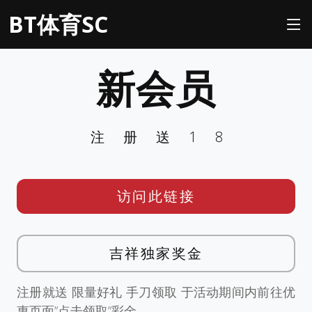
BT体育SC
新会员
注册送18
访问此链接
吉祥独家奖金
注册就送 限量好礼 手刀领取 于活动期间内前往优
惠页面”点击领取”彩金。