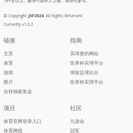
18+岁以上。赌博可能令人上瘾，请理性参与。
© Copyright
JXF2024
. All Rights Reserved
Currently v1.0.2.
链接
指南
主页
买球赛的网站
体育
世界杯买球平台
游戏
球探足球比分
图片
世界杯买球平台
吉祥独家奖金
项目
社区
体育官网登录入口
九游会
体育网投
冠军