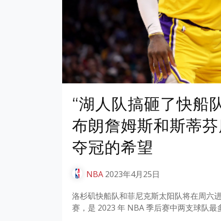
“湖人队搞砸了快船
布朗詹姆斯和斯蒂芬
夺冠的希望
NBA
2023年4月25日
洛杉矶快船队和菲尼克斯太阳队将在周六进行
赛，是 2023 年 NBA 季后赛中两支球队