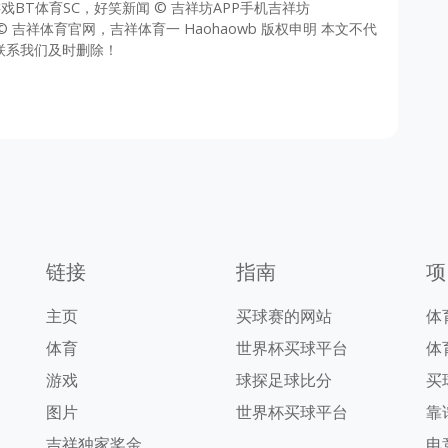
坊游戏BT体育SC，好笑新闻 © 吉祥坊APP手机吉祥坊
网 © 吉祥体育官网，吉祥体育一 Haohaowb 版权申明 本文不代
联系我们及时删除！
链接
指南
项
主页
买球赛的网站
体
体育
世界杯买球平台
体
游戏
球探足球比分
买
图片
世界杯买球平台
靠
吉祥独家奖金
电