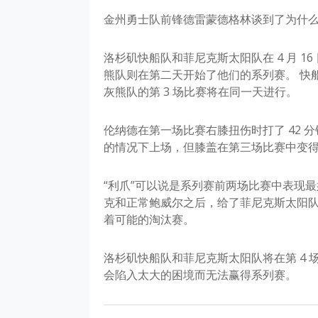
金州勇士队前锋德雷蒙德格林谈到了为什
洛杉矶快船队和菲尼克斯太阳队在 4 月 
熊队则在第二天开始了他们的系列赛。 快船
灰熊队的第 3 场比赛将在同一天进行。
伦纳德在第一场比赛右膝扭伤时打了 42 
的情况下上场，但膝盖在第三场比赛中变
“利爪”可以说是系列赛前两场比赛中表现
克和正常鲍威尔之后，给了菲尼克斯太阳队
着可能的淘汰赛。
洛杉矶快船队和菲尼克斯太阳队将在第 4
会陷入太大的困境而无法赢得系列赛。