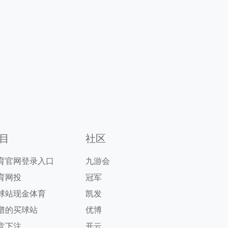
目
社区
育官网登录入口
九游会
育网投
冠军
球站现金体育
凯发
谱的买球站
优博
竞下注
开云