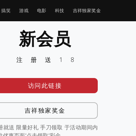
搞笑
游戏
电影
科技
吉祥独家奖金
新会员
注册送18
访问此链接
吉祥独家奖金
册就送 限量好礼 手刀领取 于活动期间内
往优惠页面”点击领取”彩金。