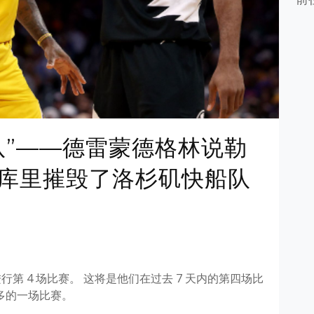
队”——德雷蒙德格林说勒
库里摧毁了洛杉矶快船队
第 4 场比赛。 这将是他们在过去 7 天内的第四场比
最多的一场比赛。