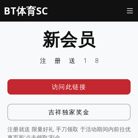
BT体育SC
新会员
注册送18
访问此链接
吉祥独家奖金
注册就送 限量好礼 手刀领取 于活动期间内前往优
惠页面”点击领取”彩金。