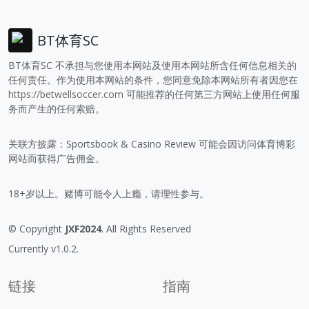
BT体育SC
BT体育SC 不承担与您使用本网站及使用本网站所含任何信息相关的
任何责任。作为使用本网站的条件，您同意免除本网站所有者因您在
https://betwellsoccer.com
可能推荐的任何第三方网站上使用任何服
务而产生的任何索赔。
关联方披露：Sportsbook & Casino Review 可能会因访问体育博彩
网站而获得广告佣金。
18+岁以上。赌博可能令人上瘾，请理性参与。
© Copyright
JXF2024
. All Rights Reserved
Currently v1.0.2.
链接
指南