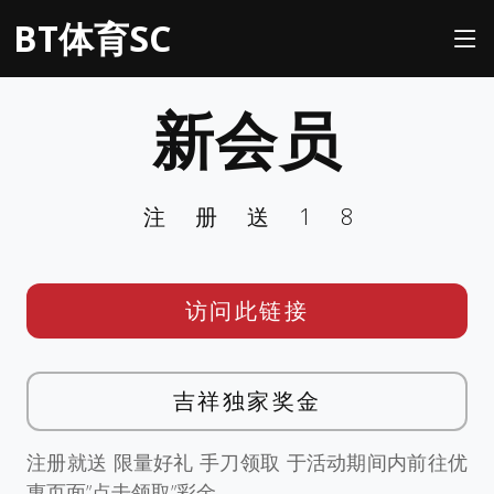
BT体育SC
新会员
注册送18
访问此链接
吉祥独家奖金
注册就送 限量好礼 手刀领取 于活动期间内前往优
惠页面”点击领取”彩金。