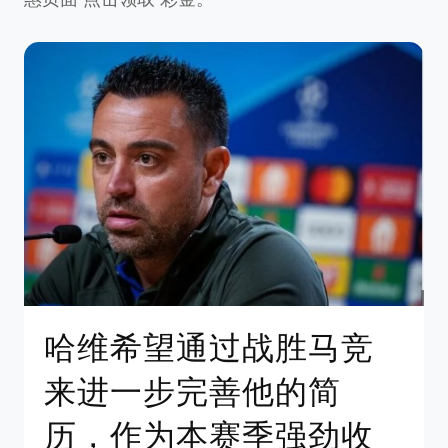
哈维希望通过战胜马竞
来进一步完善他的简
历，作为本赛季强劲收