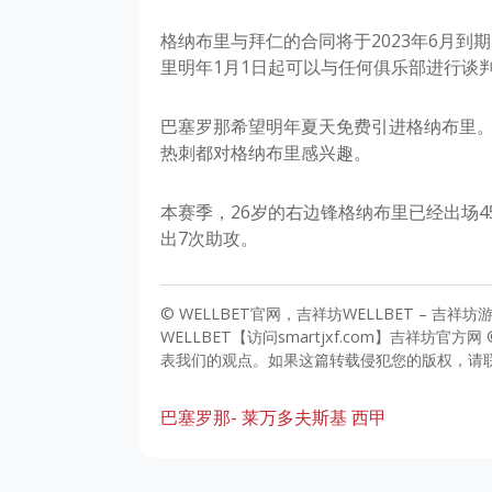
格纳布里与拜仁的合同将于2023年6月到
里明年1月1日起可以与任何俱乐部进行谈
巴塞罗那希望明年夏天免费引进格纳布里。
热刺都对格纳布里感兴趣。
本赛季，26岁的右边锋格纳布里已经出场45
出7次助攻。
© WELLBET官网，吉祥坊WELLBET – 吉祥
WELLBET【访问smartjxf.com】吉祥坊官方
表我们的观点。如果这篇转载侵犯您的版权，请
巴塞罗那-
莱万多夫斯基
西甲