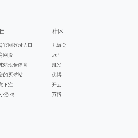
目
社区
育官网登录入口
九游会
育网投
冠军
球站现金体育
凯发
谱的买球站
优博
竞下注
开云
g小游戏
万博