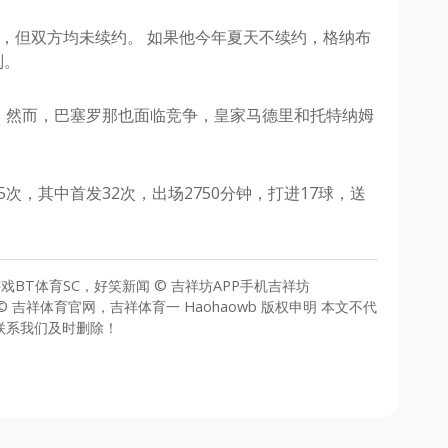
期，但双方均未续约。 如果他今年夏天不续约，格纳布
判。
 然而，巴塞罗那也面临竞争，皇家马德里和托特纳姆
次，其中首发32次，出场2750分钟，打进17球，送
坊游戏BT体育SC，好笑新闻 © 吉祥坊APP手机吉祥坊
网 © 吉祥体育官网，吉祥体育一 Haohaowb 版权申明 本文不代
联系我们及时删除！