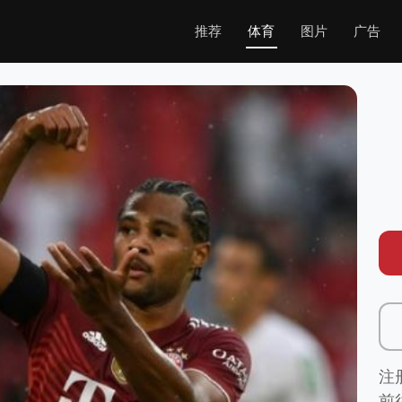
推荐
体育
图片
广告
注
前