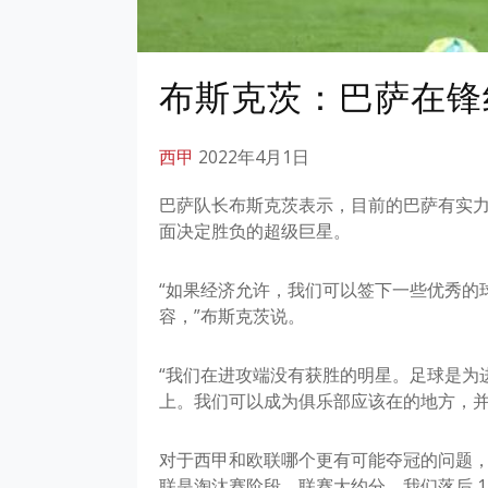
布斯克茨：巴萨在锋
西甲
2022年4月1日
巴萨队长布斯克茨表示，目前的巴萨有实
面决定胜负的超级巨星。
“如果经济允许，我们可以签下一些优秀的
容，”布斯克茨说。
“我们在进攻端没有获胜的明星。足球是为
上。我们可以成为俱乐部应该在的地方，并
对于西甲和欧联哪个更有可能夺冠的问题，
联是淘汰赛阶段，联赛大约分。我们落后 1