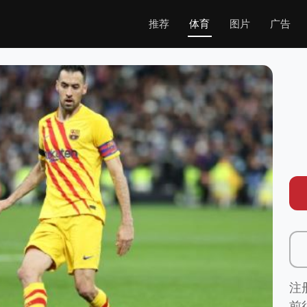
推荐
体育
图片
广告
注
前