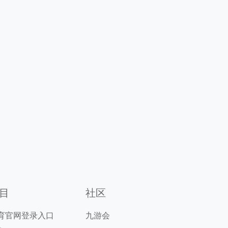
目
社区
育官网登录入口
九游会