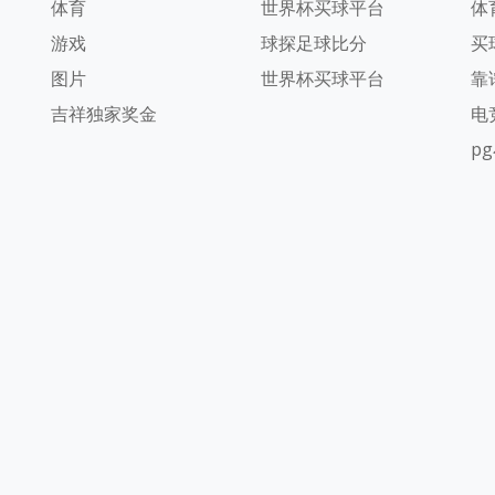
体育
世界杯买球平台
体
游戏
球探足球比分
买
图片
世界杯买球平台
靠
吉祥独家奖金
电
p