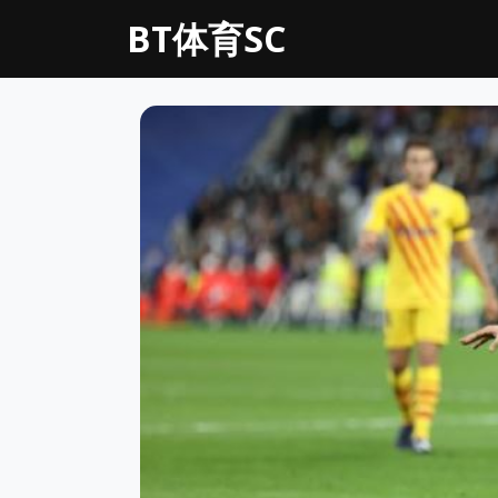
BT体育SC