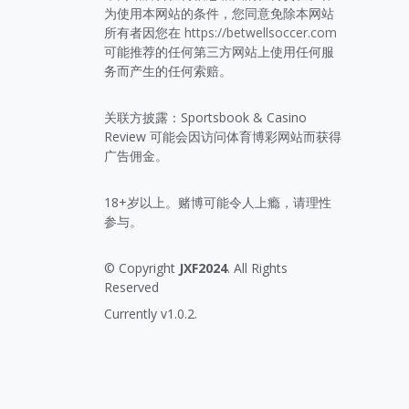
为使用本网站的条件，您同意免除本网站
所有者因您在
https://betwellsoccer.com
可能推荐的任何第三方网站上使用任何服
务而产生的任何索赔。
关联方披露：Sportsbook & Casino
Review 可能会因访问体育博彩网站而获得
广告佣金。
18+岁以上。赌博可能令人上瘾，请理性
参与。
© Copyright
JXF2024
. All Rights
Reserved
Currently v1.0.2.