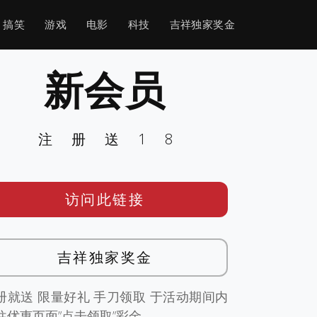
搞笑
游戏
电影
科技
吉祥独家奖金
新会员
注册送18
访问此链接
吉祥独家奖金
册就送 限量好礼 手刀领取 于活动期间内
往优惠页面”点击领取”彩金。