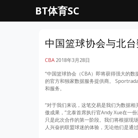
BT体育SC
中国篮球协会与北台
CBA
2018年3月28日
“中国篮球协会（CBA）即将获得强大的
的官方和独家数据服务提供商。 Sportra
和服务。
“对于我们来说，这笔交易是我们为数据相
傲成果，”北泰首席执行官Andy Xue在
只是此次合作的第一阶段。我们将根据现
人兴奋的联盟球迷的体验，无论他们是通过