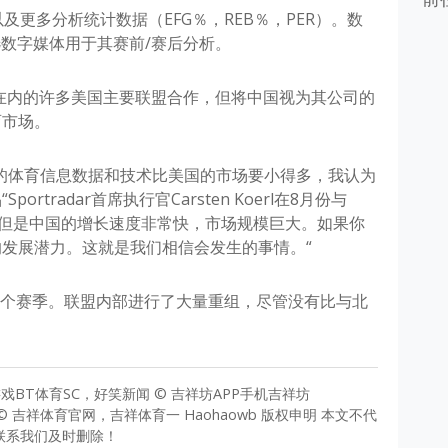
及更多分析统计数据（EFG％，REB％，PER）。数
选数字媒体用于其赛前/赛后分析。
球联盟在内的许多美国主要联盟合作，但将中国视为其公司的
育市场。
的体育信息数据和技术比美国的市场要小得多，我认为
tradar首席执行官Carsten Koerl在8月份与
下时说道。 “但是中国的增长速度非常快，市场规模巨大。如果你
发展潜力。这就是我们相信会发生的事情。“
第一个赛季。联盟内部进行了大量重组，尽管没有比与北
坊游戏BT体育SC，好笑新闻 © 吉祥坊APP手机吉祥坊
网 © 吉祥体育官网，吉祥体育一 Haohaowb 版权申明 本文不代
联系我们及时删除！