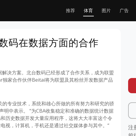
推荐
体育
图片
广告
数码在数据方面的合作
数据解决方案。北台数码已经形成了合作关系，成为联盟
dar独家合作伙伴Beitai将为联盟及其粉丝开发数据产品
关的专业技术，系统和雄心所做的所有努力和研究的骄
一份声明中表示。 “为CBA收集稳定和准确的数据统计数据
场和历史数据开发大量应用程序，这将大大丰富这个令
电视，计算机，手机还是通过社交媒体参与其中。“
注
前