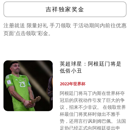
吉祥独家奖金
注册就送 限量好礼 手刀领取 于活动期间内前往优惠
页面”点击领取”彩金。
英超球星：阿根廷门将是
低俗小丑
2022年世界杯
阿根廷门将马丁内斯在世界杯夺
冠后的庆祝动作引发了巨大的争
议，招来不少非议。 在领取世界
杯最佳门将奖杯时做出不雅手
势，还用言行讽刺姆巴佩。 法国
足协已经正式向阿根廷提出申