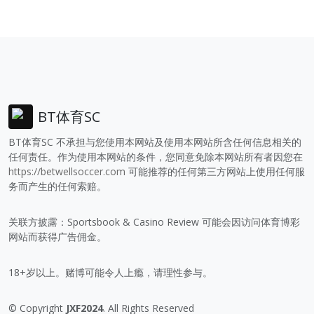
BT体育SC
BT体育SC 不承担与您使用本网站及使用本网站所含任何信息相关的
任何责任。作为使用本网站的条件，您同意免除本网站所有者因您在
https://betwellsoccer.com
可能推荐的任何第三方网站上使用任何服
务而产生的任何索赔。
关联方披露：Sportsbook & Casino Review 可能会因访问体育博彩
网站而获得广告佣金。
18+岁以上。赌博可能令人上瘾，请理性参与。
© Copyright
JXF2024
. All Rights Reserved