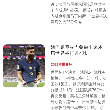
诉，法国当局要求国际足联对马
丁内斯进行处罚。 而英超球星索
内斯也炮轰马丁内斯：“世界杯决
赛后的大部分争�
姆巴佩哑火吉鲁站出来本
届世界杯打进4球
2022年世界杯
世界杯1/4决赛，法国2-1战胜英
格兰。 下半场吉鲁打进一球，法
国2-1领先。 凯恩利用点球将比
分扳成1-1后，法国队第78分钟
再次反超，英格兰角球解围，格
列兹曼左路传中，吉鲁禁区边缘
头球攻门击中马奎尔 区域。 尔