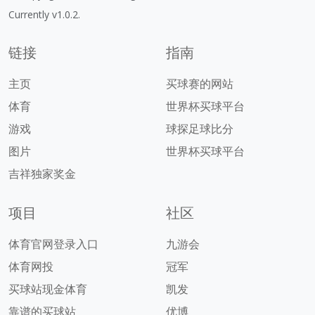
Currently v1.0.2.
链接
指南
主页
买球赛的网站
体育
世界杯买球平台
游戏
球探足球比分
图片
世界杯买球平台
吉祥独家奖金
项目
社区
体育官网登录入口
九游会
体育网投
冠军
买球站现金体育
凯发
靠谱的买球站
优博