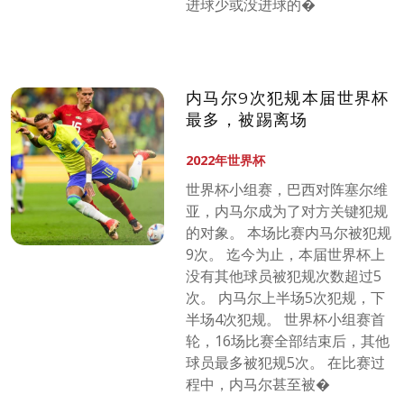
进球少或没进球的�
内马尔9次犯规本届世界杯
最多，被踢离场
2022年世界杯
世界杯小组赛，巴西对阵塞尔维
亚，内马尔成为了对方关键犯规
的对象。 本场比赛内马尔被犯规
9次。 迄今为止，本届世界杯上
没有其他球员被犯规次数超过5
次。 内马尔上半场5次犯规，下
半场4次犯规。 世界杯小组赛首
轮，16场比赛全部结束后，其他
球员最多被犯规5次。 在比赛过
程中，内马尔甚至被�