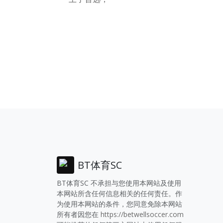
BT体育SC
BT体育SC 不承担与您使用本网站及使用
本网站所含任何信息相关的任何责任。作
为使用本网站的条件，您同意免除本网站
所有者因您在
https://betwellsoccer.com