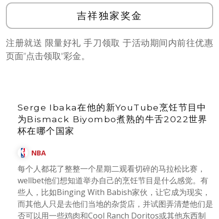
吉祥独家奖金
注册就送 限量好礼 手刀领取 于活动期间内前往优惠
页面”点击领取”彩金。
Serge Ibaka在他的新YouTube烹饪节目中
为Bismack Biyombo煮熟的牛舌2022世界
杯在哪个国家
NBA
每个人都花了整整一个星期二观看切碎的马拉松比赛，
wellbet他们想知道举办自己的烹饪节目是什么感觉。有
些人，比如Binging With Babish家伙，让它成为现实，
而其他人只是去他们当地的杂货店，并试图弄清楚他们是
否可以用一些鸡肉和Cool Ranch Doritos或其他东西制