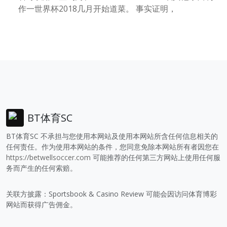
作一世界杯2018几月开始道菜。 事实证明，
BT体育SC
BT体育SC 不承担与您使用本网站及使用本网站所含任何信息相关的
任何责任。作为使用本网站的条件，您同意免除本网站所有者因您在
https://betwellsoccer.com
可能推荐的任何第三方网站上使用任何服
务而产生的任何索赔。
关联方披露：Sportsbook & Casino Review 可能会因访问体育博彩
网站而获得广告佣金。