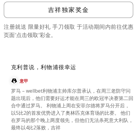
吉祥独家奖金
注册就送 限量好礼 手刀领取 于活动期间内前往优惠
页面”点击领取”彩金。
克利普说，利物浦很幸运
意甲
罗马 – wellbet利物浦主帅库尔普承认，在周三老防守问
题出现后，他们需要好运才能在周三的欧冠半决赛第二回
合中通过罗马。 利物浦上周在安菲尔德将罗马分开后，
以5比2的首发优势进入了奥林匹克体育场的比赛。 他们
在罗马的那个晚上两度领先，但他们无法杀死意大利队，
最终以4比2落败，吉祥