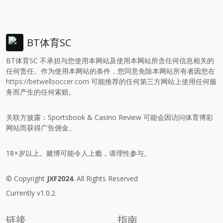
BT体育SC
BT体育SC 不承担与您使用本网站及使用本网站所含任何信息相关的
任何责任。作为使用本网站的条件，您同意免除本网站所有者因您在
https://betwellsoccer.com
可能推荐的任何第三方网站上使用任何服
务而产生的任何索赔。
关联方披露：Sportsbook & Casino Review 可能会因访问体育博彩
网站而获得广告佣金。
18+岁以上。赌博可能令人上瘾，请理性参与。
© Copyright
JXF2024
. All Rights Reserved
Currently v1.0.2.
链接
指南