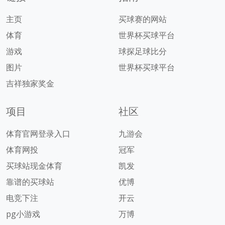
主页
买球赛的网站
体育
世界杯买球平台
游戏
球探足球比分
图片
世界杯买球平台
吉祥独家奖金
项目
社区
体育官网登录入口
九游会
体育网投
冠军
买球站现金体育
凯发
靠谱的买球站
优博
电竞下注
开云
pg小游戏
万博