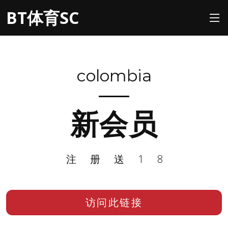
BT体育SC
colombia
新会员
注册送18
访问此链接