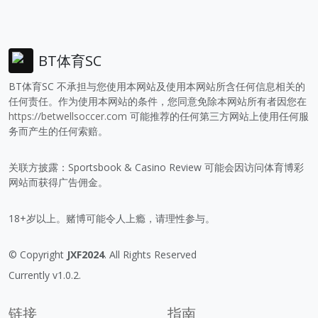
BT体育SC
BT体育SC 不承担与您使用本网站及使用本网站所含任何信息相关的
任何责任。作为使用本网站的条件，您同意免除本网站所有者因您在
https://betwellsoccer.com
可能推荐的任何第三方网站上使用任何服
务而产生的任何索赔。
关联方披露：Sportsbook & Casino Review 可能会因访问体育博彩
网站而获得广告佣金。
18+岁以上。赌博可能令人上瘾，请理性参与。
© Copyright
JXF2024
. All Rights Reserved
Currently v1.0.2.
链接
指南