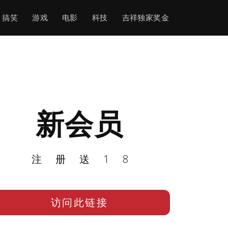
搞笑
游戏
电影
科技
吉祥独家奖金
新会员
注册送18
访问此链接