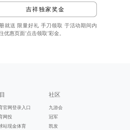
吉祥独家奖金
册就送 限量好礼 手刀领取 于活动期间内
往优惠页面”点击领取”彩金。
目
社区
育官网登录入口
九游会
育网投
冠军
球站现金体育
凯发