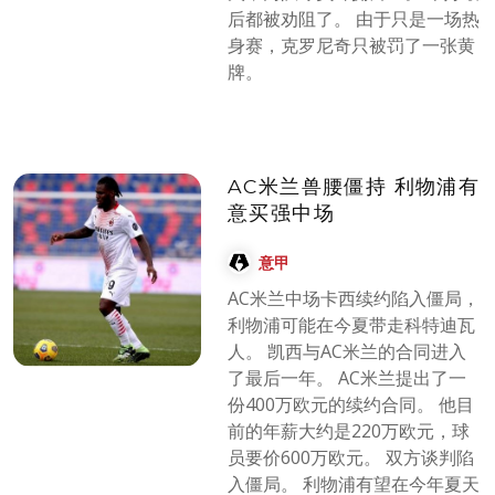
后都被劝阻了。 由于只是一场热
身赛，克罗尼奇只被罚了一张黄
牌。
AC米兰兽腰僵持 利物浦有
意买强中场
意甲
AC米兰中场卡西续约陷入僵局，
利物浦可能在今夏带走科特迪瓦
人。 凯西与AC米兰的合同进入
了最后一年。 AC米兰提出了一
份400万欧元的续约合同。 他目
前的年薪大约是220万欧元，球
员要价600万欧元。 双方谈判陷
入僵局。 利物浦有望在今年夏天