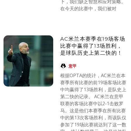
下，我们缺乏智慧和应对策略。
在今天的比赛中，我们被对
AC米兰本赛季在19场客场
比赛中赢得了13场胜利，
是球队历史上第二快的！
意甲
根据OPTA的统计，AC米兰在本
赛季所有比赛的前19场客场比赛
中均赢得了13场胜利，是队史上
第二快的记录。 AC米兰在意甲
联赛的客场比赛中以2-1击败罗
马。这是他们本赛季在所有比赛
中的第13次客场胜利，而该队仅
参加了19场比赛就达到了这一数