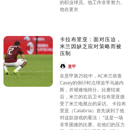
的职业球员。他工作非常努力。
他在更衣
卡拉布里亚：面对压迫，
米兰因缺乏应对策略而被
压制
意甲
在意甲第25轮中，AC米兰依靠
Casey的倒计时点球追平乌迪内
斯，并艰难地得分。比赛结束
后，米兰的右后卫卡拉布里亚接
受了米兰电视台的采访。 卡拉布
里亚（Calabria）首先谈到了他
对这款游戏的看法： “这是一场
非常困难的比赛。在他们的压力