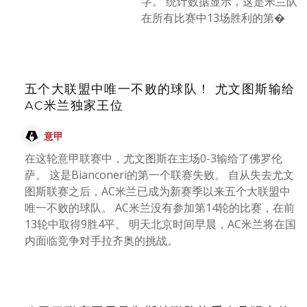
字。 统计数据显示，这是米兰队
在所有比赛中13场胜利的第�
五个大联盟中唯一不败的球队！ 尤文图斯输给
AC米兰独家王位
意甲
在这轮意甲联赛中，尤文图斯在主场0-3输给了佛罗伦
萨。 这是Bianconeri的第一个联赛失败。 自从失去尤文
图斯联赛之后，AC米兰已成为新赛季以来五个大联盟中
唯一不败的球队。 AC米兰没有参加第14轮的比赛，在前
13轮中取得9胜4平。 明天北京时间早晨，AC米兰将在国
内面临竞争对手拉齐奥的挑战。