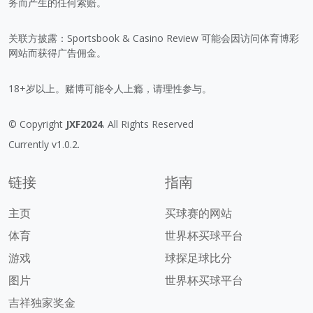
务而产生的任何索赔。
关联方披露：Sportsbook & Casino Review 可能会因访问体育博彩
网站而获得广告佣金。
18+岁以上。赌博可能令人上瘾，请理性参与。
© Copyright
JXF2024
. All Rights Reserved
Currently v1.0.2.
链接
指南
主页
买球赛的网站
体育
世界杯买球平台
游戏
球探足球比分
图片
世界杯买球平台
吉祥独家奖金