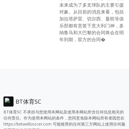
未来成为了多支球队的主要引援
对象。从目前的消息来看，包括
加拉塔萨雷、切尔西、曼联等俱
乐部都有意签下意大利门神，多
纳鲁马和大巴黎的合同将会在明
年到期，双方的合同�
BT体育SC
BT体育SC 不承担与您使用本网站及使用本网站所含任何信息相关的
任何责任。作为使用本网站的条件，您同意免除本网站所有者因您在
https://betwellsoccer.com
可能推荐的任何第三方网站上使用任何服