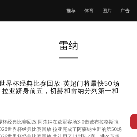
推荐
体育
图片
广告
雷纳
6世界杯经典比赛回放-英超门将最快50场
：拉亚跻身前五，切赫和雷纳分列第一和
世界杯经典比赛回放 阿森纳在欧冠客场3-0击败布拉格斯拉
026世界杯经典比赛回放 拉亚完成了阿森纳生涯的第50场
026世界杯经典比赛回放 共计用了110场比赛，排名英超