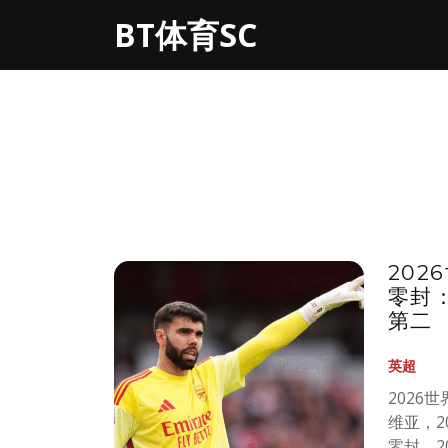
BT体育SC
202
零封
第二
英超
2026
维亚，2
零封，2