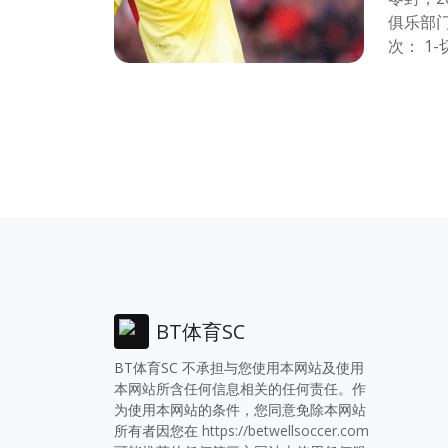
俱乐部门
次： 1-
BT体育SC
BT体育SC 不承担与您使用本网站及使用
本网站所含任何信息相关的任何责任。作
为使用本网站的条件，您同意免除本网站
所有者因您在
https://betwellsoccer.com