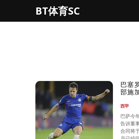
BT体育SC
巴塞
部施
西甲
巴萨今
告诉董
合同将于
员已经