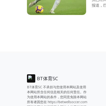
报道，
BT体育SC
BT体育SC 不承担与您使用本网站及使用
本网站所含任何信息相关的任何责任。作
为使用本网站的条件，您同意免除本网站
所有者因您在
https://betwellsoccer.com